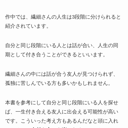
作中では、繊細さんの人生は3段階に分けられると
神時間力
飛鳥新社
紹介されています。
¥1,540
（2023/06/25 15:53時点 | Amazon調べ）
口コミを見る
自分と同じ段階にいる人とは話が合い、人生の同
＼ポイント最大11倍！／
期として付き合うことができるといいます。
楽天市場でみる
Amazonでみる
Yahooショッピングでみる
繊細さんの中には話が合う友人が見つけられず、
ポチップ
孤独に苦しんでいる方も多いかもしれません。
本書を参考にして自分と同じ段階にいる人を探せ
ば、一生付き合える友人に出会える可能性が高い
です。こういった考え方もあるんだなと頭に入れ