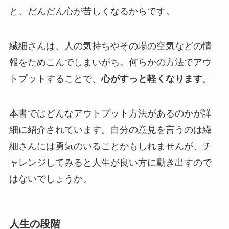
と、だんだん心が苦しくなるからです。
そして書籍の中には数々の時間に対する考え
方、ノウハウが書いてあります。そのうち1つ
繊細さんは、人の気持ちやその場の空気などの情
でも自分のものにできれば、十分に本を購入
報をためこんでしまいがち。何らかの方法でアウ
する価値があります。なぜなら、1冊で38日も
トプットすることで、
心がすっと軽くなります
。
あなたの人生の時間が増える可能性があるの
ですから。シリーズ累計49万部、多くの方に
評価されている神シリーズの最新作をぜひお
本書ではどんなアウトプット方法があるのかが詳
試しください。
細に紹介されています。自分の意見を言うのは繊
細さんには勇気のいることかもしれませんが、チ
ャレンジしてみると人生が良い方に動き出すので
はないでしょうか。
人生の段階