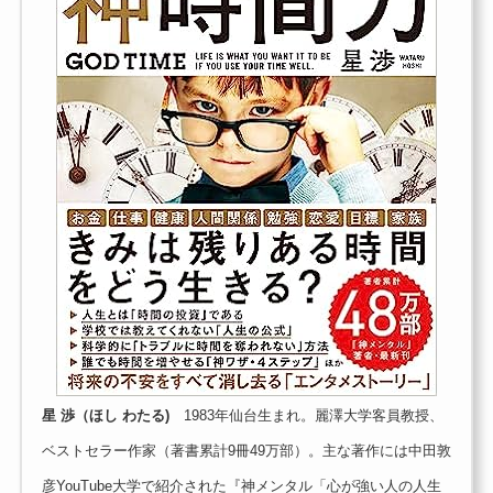
星 渉（ほし わたる)
1983年仙台生まれ。麗澤大学客員教授、
ベストセラー作家（著書累計9冊49万部）。主な著作には中田敦
彦YouTube大学で紹介された『神メンタル「心が強い人の人生